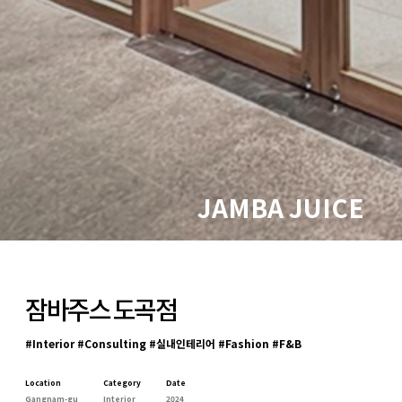
JAMBA JUICE
잠바주스 도곡점
#Interior #Consulting #실내인테리어 #Fashion #F&B
Location
Category
Date
Gangnam-gu
Interior
2024