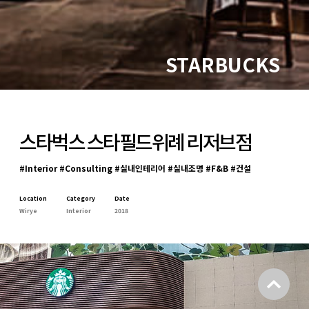
STARBUCKS
스타벅스 스타필드위례 리저브점
#Interior #Consulting #실내인테리어 #실내조명 #F&B #건설
Location
Category
Date
Wirye
Interior
2018