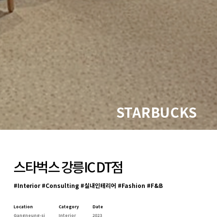
STARBUCKS
스타벅스 강릉IC DT점
#Interior #Consulting #실내인테리어 #Fashion #F&B
Location
Category
Date
Gangneung-si
Interior
2023